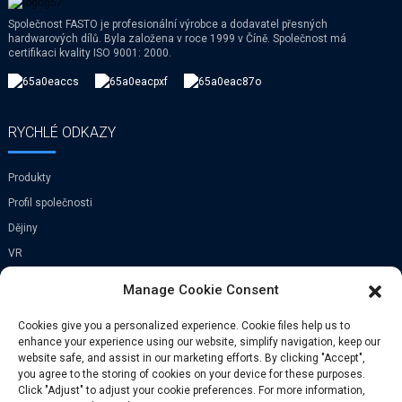
Společnost FASTO je profesionální výrobce a dodavatel přesných
hardwarových dílů. Byla založena v roce 1999 v Číně. Společnost má
certifikaci kvality ISO 9001: 2000.
RYCHLÉ ODKAZY
Produkty
Profil společnosti
Dějiny
VR
Manage Cookie Consent
KONTAKTUJTE NÁS
Cookies give you a personalized experience. Cookie files help us to
enhance your experience using our website, simplify navigation, keep our
Vesnice Xi Zhen He, město Zhong
website safe, and assist in our marketing efforts. By clicking "Accept",
Tang, okres Bin Hai, Tian Jin, Čína
you agree to the storing of cookies on your device for these purposes.
Click "Adjust" to adjust your cookie preferences. For more information,
Telefon: +86-029-81165337