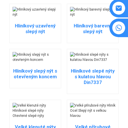
Hliníkový uzavřený
Hliníkový barevný
8615594860638
slepý nýt
slepý nýt
Hliníkový slepý nýt s
Hliníkové slepé nýty
otevřeným koncem
s kulatou hlavou
Din7337
Velké klenuté nýty
Velké přírubové