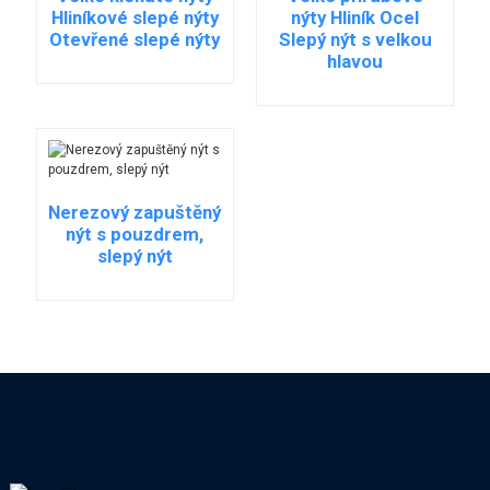
Hliníkové slepé nýty
nýty Hliník Ocel
Otevřené slepé nýty
Slepý nýt s velkou
hlavou
Nerezový zapuštěný
nýt s pouzdrem,
slepý nýt