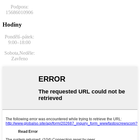
Podpora:
15686010906
Hodiny
Pondělí–pátek:
9:00–18:00
Sobota,
Neděle:
Zavřeno