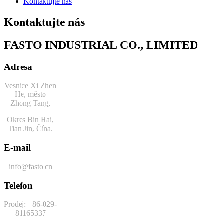
Kontaktujte nás
Kontaktujte nás
FASTO INDUSTRIAL CO., LIMITED
Adresa
Vesnice Xi Zhen
He, město
Zhong Tang,
Okres Bin Hai,
Tian Jin, Čína.
E-mail
info@fasto.cn
Telefon
Prodej: +86-029-
81165337