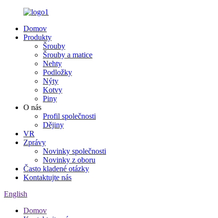
Domov
Produkty
Šrouby
Šrouby a matice
Nehty
Podložky
Nýty
Kotvy
Piny
O nás
Profil společnosti
Dějiny
VR
Zprávy
Novinky společnosti
Novinky z oboru
Často kladené otázky
Kontaktujte nás
English
Domov