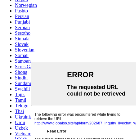
Norwegian
Pashto
Persian
Punjabi
Serbian
Sesotho
Sinhala
Slovak
Slovenian
Somali
Samoan
Scots Gaelic
Shona
Sindhi
Sundanese
Swahili
Tajik
Tamil
Telugu
Thai
Ukrainian
Urdu
Uzbek
Vietnamese