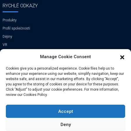
RYCHLÉ ODKAZY
Produkty
Profil společnosti
Dějiny
VR
Manage Cookie Consent
KONTAKTUJTE NÁS
Cookies give you a personalized experience. Cookie files help us to
enhance your experience using our website, simplify navigation, keep our
Vesnice Xi Zhen He, město Zhong
website safe, and assist in our marketing efforts. By clicking "Accept",
Tang, okres Bin Hai, Tian Jin, Čína
you agree to the storing of cookies on your device for these purposes.
Click "Adjust" to adjust your cookie preferences. For more information,
Telefon: +86-029-81165337
review our Cookies Policy.
E-mail: info@fasto.cn
Accept
Deny