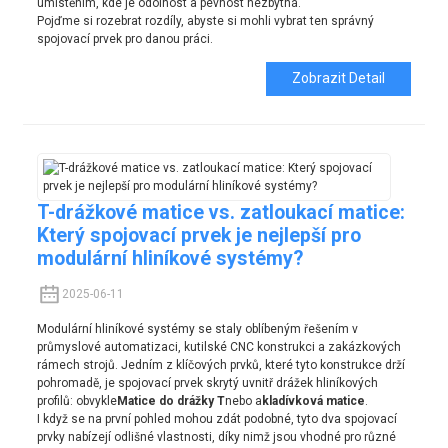
umístěním, kde je odolnost a pevnost nezbytná.
Pojďme si rozebrat rozdíly, abyste si mohli vybrat ten správný
spojovací prvek pro danou práci.
Zobrazit Detail
T-drážkové matice vs. zatloukací matice:
Který spojovací prvek je nejlepší pro
modulární hliníkové systémy?
2025-06-11
Modulární hliníkové systémy se staly oblíbeným řešením v
průmyslové automatizaci, kutilské CNC konstrukci a zakázkových
rámech strojů. Jedním z klíčových prvků, které tyto konstrukce drží
pohromadě, je spojovací prvek skrytý uvnitř drážek hliníkových
profilů: obvykle
Matice do drážky T
nebo a
kladívková matice
.
I když se na první pohled mohou zdát podobné, tyto dva spojovací
prvky nabízejí odlišné vlastnosti, díky nimž jsou vhodné pro různé