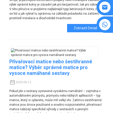
výběr správné kotvy je zásadní jak pro bezpečnost, tak pro výkon.
V této příručce si projdeme nejběžnější typy betonových kotev, čím
se liší a jak vybrat tu správnou na základě požadavků na zatížení,
prostředí instalace a dlouhodobé trvanlivosti.
8615594860638
Zobrazit Detail
Přivařovací matice nebo šestihranné
matice? Výběr správné matice pro
vysoce namáhané sestavy
2025-06-12
Pokud jde o sestavy vystavené vysokému namáhání – zejména v
automobilovém průmyslu, průmyslu nebo těžkých aplikacích – typ
matice, který si vyberete, může mít velký vliv. Zatímco šestihranné
matice jsou široce používané a snadno rozpoznatelné, přivařovací
matice nabízejí specifické výhody v sestavách s pevným