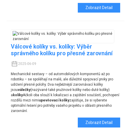
Zobrazit Detail
Válcové kolíky vs. kolíky: Výběr
správného kolíku pro přesné zarovnání
2025-06-09
Mechanické sestavy – od automobilových komponentů až po
robotiku – se spoléhají na malé, ale důležité spojovací prvky pro
udržení přesné polohy. Dva nejběžnější zarovnávací kolíky
jsou
válečky
(nazývané také pružinové kolíky nebo duté kolíky)
a
kolíky
Ačkoli oba slouží k lokalizaci a zajištění součástí, pochopení
rozdílů mezi nimi
upevňovací kolíky
zajišťuje, že si vyberete
optimální řešení pro potřeby vašeho projektu v oblasti přesného
zarovnání.
Zobrazit Detail