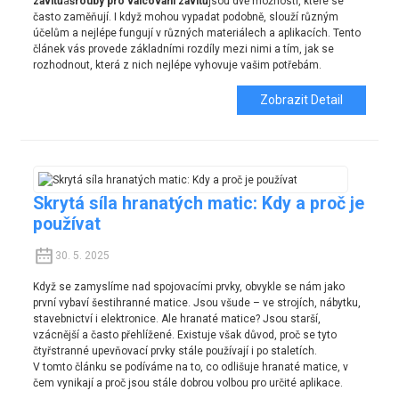
závitů
a
šrouby pro válcování závitů
jsou dvě možnosti, které se
často zaměňují. I když mohou vypadat podobně, slouží různým
účelům a nejlépe fungují v různých materiálech a aplikacích. Tento
článek vás provede základními rozdíly mezi nimi a tím, jak se
rozhodnout, která z nich nejlépe vyhovuje vašim potřebám.
Zobrazit Detail
Skrytá síla hranatých matic: Kdy a proč je
používat
30. 5. 2025
Když se zamyslíme nad spojovacími prvky, obvykle se nám jako
první vybaví šestihranné matice. Jsou všude – ve strojích, nábytku,
stavebnictví i elektronice. Ale hranaté matice? Jsou starší,
vzácnější a často přehlížené. Existuje však důvod, proč se tyto
čtyřstranné upevňovací prvky stále používají i po staletích.
V tomto článku se podíváme na to, co odlišuje hranaté matice, v
čem vynikají a proč jsou stále dobrou volbou pro určité aplikace.