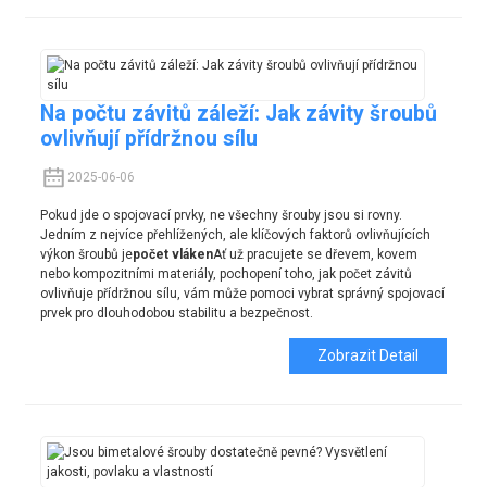
Na počtu závitů záleží: Jak závity šroubů
ovlivňují přídržnou sílu
2025-06-06
Pokud jde o spojovací prvky, ne všechny šrouby jsou si rovny.
Jedním z nejvíce přehlížených, ale klíčových faktorů ovlivňujících
výkon šroubů je
počet vláken
Ať už pracujete se dřevem, kovem
nebo kompozitními materiály, pochopení toho, jak počet závitů
ovlivňuje přídržnou sílu, vám může pomoci vybrat správný spojovací
prvek pro dlouhodobou stabilitu a bezpečnost.
Zobrazit Detail