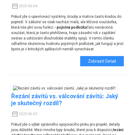
2025-06-04
Pokud jde o upevňovací systémy, šrouby a matice často kradou do
popředí. V zákulisí se však nachází malá, ale klíčová součástka,
která tiše plní svou funkci –
pojistná podložka
Tato nenáročná
součást, která je často přehlížena, hraje zásadní roli v zajištění
sestav a udržování dlouhodobé stability spojů. V tomto článku
odhalíme skutečnou hodnotu pojistných podložek, jak fungují a proč
byste je v kritických aplikacích neměli vynechávat.
Zobrazit Detail
Řezání závitů vs. válcování závitů: Jaký
je skutečný rozdíl?
2025-06-03
Pokud jde o výběr správného spojovacího prvku pro projekt, detaily
jsou důležité. Mezi mnoha typy šroubů, které jsou k dispozici,
řezání