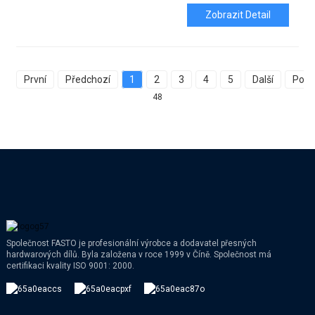
Zobrazit Detail
První
Předchozí
1
2
3
4
5
Další
Posl
48
Společnost FASTO je profesionální výrobce a dodavatel přesných
hardwarových dílů. Byla založena v roce 1999 v Číně. Společnost má
certifikaci kvality ISO 9001: 2000.