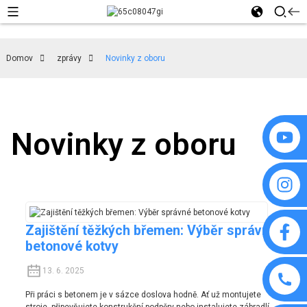
Domov
zprávy
Novinky z oboru
Novinky z oboru
Zajištění těžkých břemen: Výběr správné
betonové kotvy
13. 6. 2025
Při práci s betonem je v sázce doslova hodně. Ať už montujete
stroje, připevňujete konstrukční podpěry nebo instalujete zábradlí,