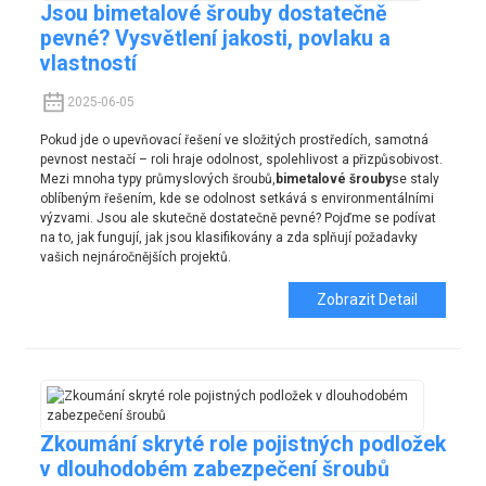
Jsou bimetalové šrouby dostatečně
pevné? Vysvětlení jakosti, povlaku a
vlastností
2025-06-05
Pokud jde o upevňovací řešení ve složitých prostředích, samotná
pevnost nestačí – roli hraje odolnost, spolehlivost a přizpůsobivost.
Mezi mnoha typy průmyslových šroubů,
bimetalové šrouby
se staly
oblíbeným řešením, kde se odolnost setkává s environmentálními
výzvami. Jsou ale skutečně dostatečně pevné? Pojďme se podívat
na to, jak fungují, jak jsou klasifikovány a zda splňují požadavky
vašich nejnáročnějších projektů.
Zobrazit Detail
Zkoumání skryté role pojistných podložek
v dlouhodobém zabezpečení šroubů