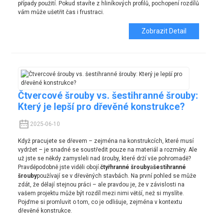
případy použití. Pokud stavíte z hliníkových profilů, pochopení rozdílů
vám může ušetřit čas i frustraci.
Zobrazit Detail
Čtvercové šrouby vs. šestihranné šrouby:
Který je lepší pro dřevěné konstrukce?
2025-06-10
Když pracujete se dřevem – zejména na konstrukcích, které musí
vydržet – je snadné se soustředit pouze na materiál a rozměry. Ale
už jste se někdy zamysleli nad šrouby, které drží vše pohromadě?
Pravděpodobně jste viděli obojí.
čtyřhranné šrouby
a
šestihranné
šrouby
používají se v dřevěných stavbách. Na první pohled se může
zdát, že dělají stejnou práci – ale pravdou je, že v závislosti na
vašem projektu může být rozdíl mezi nimi větší, než si myslíte.
Pojďme si promluvit o tom, co je odlišuje, zejména v kontextu
dřevěné konstrukce.