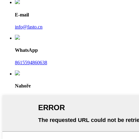
E-mail
info@fasto.cn
WhatsApp
8615594860638
Nahoře