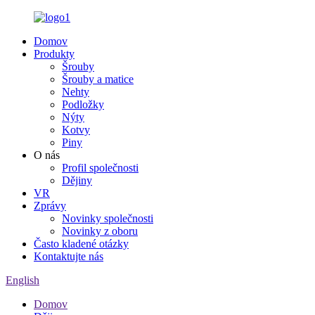
Domov
Produkty
Šrouby
Šrouby a matice
Nehty
Podložky
Nýty
Kotvy
Piny
O nás
Profil společnosti
Dějiny
VR
Zprávy
Novinky společnosti
Novinky z oboru
Často kladené otázky
Kontaktujte nás
English
Domov